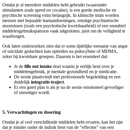
Omdat je al meerdere middelen hebt gebruikt (waaronder
stimulanten zoals speed en cocaïne), is een goede medische en
psychische screening extra belangrijk. In klinische trials worden
mensen met bepaalde hartaandoeningen, ernstige psychiatrische
stoornissen (zoals een psychotische kwetsbaarheid) of een onstabiel
middelengebruikspatroon vaak uitgesloten, juist om de veiligheid te
waarborgen.
Ook laten onderzoeken zien dat er soms tijdelijke toename van angst
of suïcidale gedachten kan optreden na psilocybine of MDMA,
zeker bij kwetsbare groepen. Daarom is het essentieel dat:
Je de
fills out intake
doet waarin je eerlijk bent over je
middelengebruik, je mentale gezondheid en je medicatie.
De sessie plaatsvindt met professionele begeleiding en een
duidelijk
integratie-traject
.
Er een goed plan is als je na de sessie emotioneel gevoeliger
of onrustiger wordt.
5. Verwachtingen en dosering
Omdat je al veel verschillende middelen hebt ervaren, kan het zijn
dat je minder onder de indruk bent van de “effecten” van een