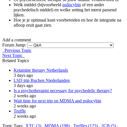
Welk middel (bijvoorbeeld
psilocybin
of een ander
psychedelisch middel) en welke setting het meest passend
lijken.
Hoe je je optimaal kunt voorbereiden en hoe de integratie na
afloop eruit gaat zien.
Add a comment
Forum Jump:
Previous Topic
Next Topic
Related Topics
Ketamine therapy Netherlands
3 days ago
LSD trip Buchen Niederlanden
3 days ago
Is a psychotherapist necessary for psychedelic therapy?
2 weeks ago
Wait time for next trip on MDMA and psilocybin
2 weeks ago
Truffle
2 weeks ago
Topic Tags:
XTC (3)
,
MDMA (198)
,
Truffles (125)
,
2CB (5)
,