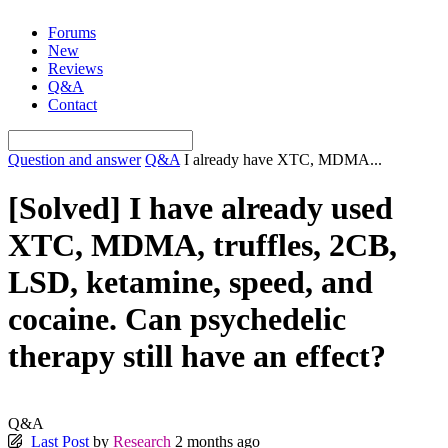
Skip
Forums
to
New
content
Reviews
Q&A
Contact
Question and answer
Q&A
I already have XTC, MDMA...
[Solved]
I have already used
XTC, MDMA, truffles, 2CB,
LSD, ketamine, speed, and
cocaine. Can psychedelic
therapy still have an effect?
Q&A
Last Post
by
Research
2 months ago