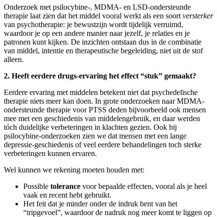
Onderzoek met psilocybine-, MDMA- en LSD-ondersteunde
therapie laat zien dat het middel vooral werkt als een soort
versterker
van psychotherapie: je bewustzijn wordt tijdelijk verruimd,
waardoor je op een andere manier naar jezelf, je relaties en je
patronen kunt kijken. De inzichten ontstaan dus in de combinatie
van middel, intentie en therapeutische begeleiding, niet uit de stof
alleen.
2. Heeft eerdere drugs-ervaring het effect “stuk” gemaakt?
Eerdere ervaring met middelen betekent niet dat psychedelische
therapie niets meer kan doen. In grote onderzoeken naar MDMA-
ondersteunde therapie voor PTSS deden bijvoorbeeld ook mensen
mee met een geschiedenis van middelengebruik, en daar werden
tóch duidelijke verbeteringen in klachten gezien. Ook bij
psilocybine-onderzoeken zien we dat mensen met een lange
depressie-geschiedenis of veel eerdere behandelingen toch sterke
verbeteringen kunnen ervaren.
Wel kunnen we rekening moeten houden met:
Possible
tolerance
voor bepaalde effecten, vooral als je heel
vaak en recent hebt gebruikt.
Het feit dat je minder onder de indruk bent van het
“tripgevoel”, waardoor de nadruk nog meer komt te liggen op