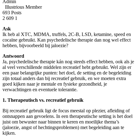
Admin
Illustrious Member
693 Posts
2
609
1
Ask
Ik heb al XTC, MDMA, truffels, 2C-B, LSD, ketamine, speed en
cocaïne gebruikt. Kan psychedelische therapie dan nog wel effect
hebben, bijvoorbeeld bij jaloezie?
Antwoord
Ja, psychedelische therapie kán nog steeds effect hebben, ook als je
al veel verschillende middelen recreatief hebt gebruikt. Wel zijn er
een paar belangrijke punten: het doel, de setting en de begeleiding
zijn totaal anders dan bij recreatief gebruik, en we moeten extra
goed kijken naar je mentale en fysieke gezondheid, je
verwachtingen en eventuele tolerantie.
1. Therapeutisch vs. recreatief gebruik
Bij recreatief gebruik ligt de focus meestal op plezier, afleiding of
ontsnappen aan gevoelens. In een therapeutische setting is het doel
juist om bewuster naar binnen te keren en moeilijke thema’s
(jaloezie, angst of hechtingsproblemen) met begeleiding aan te
kijken.