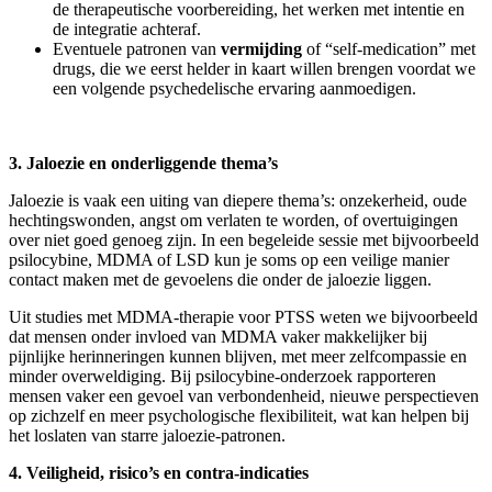
de therapeutische voorbereiding, het werken met intentie en
de integratie achteraf.
Eventuele patronen van
vermijding
of “self-medication” met
drugs, die we eerst helder in kaart willen brengen voordat we
een volgende psychedelische ervaring aanmoedigen.
3. Jaloezie en onderliggende thema’s
Jaloezie is vaak een uiting van diepere thema’s: onzekerheid, oude
hechtingswonden, angst om verlaten te worden, of overtuigingen
over niet goed genoeg zijn. In een begeleide sessie met bijvoorbeeld
psilocybine, MDMA of LSD kun je soms op een veilige manier
contact maken met de gevoelens die onder de jaloezie liggen.
Uit studies met MDMA-therapie voor PTSS weten we bijvoorbeeld
dat mensen onder invloed van MDMA vaker makkelijker bij
pijnlijke herinneringen kunnen blijven, met meer zelfcompassie en
minder overweldiging. Bij psilocybine-onderzoek rapporteren
mensen vaker een gevoel van verbondenheid, nieuwe perspectieven
op zichzelf en meer psychologische flexibiliteit, wat kan helpen bij
het loslaten van starre jaloezie-patronen.
4. Veiligheid, risico’s en contra-indicaties