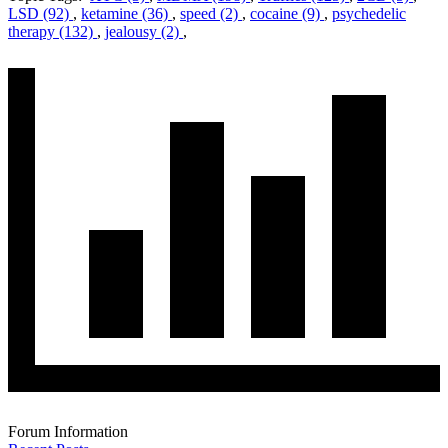
LSD (92)
,
ketamine (36)
,
speed (2)
,
cocaine (9)
,
psychedelic
therapy (132)
,
jealousy (2)
,
Forum Information