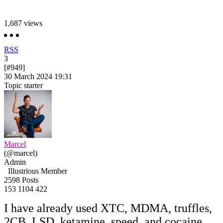
1,687
views
RSS
3
[#949]
30 March 2024 19:31
Topic starter
Marcel
(@marcel)
Admin
Illustrious Member
2598 Posts
153
1104
422
I have already used XTC, MDMA, truffles,
2CB, LSD, ketamine, speed, and cocaine.