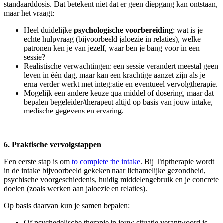
standaarddosis. Dat betekent niet dat er geen diepgang kan ontstaan,
maar het vraagt:
Heel duidelijke
psychologische voorbereiding
: wat is je
echte hulpvraag (bijvoorbeeld jaloezie in relaties), welke
patronen ken je van jezelf, waar ben je bang voor in een
sessie?
Realistische verwachtingen: een sessie verandert meestal geen
leven in één dag, maar kan een krachtige aanzet zijn als je
erna verder werkt met integratie en eventueel vervolgtherapie.
Mogelijk een andere keuze qua middel of dosering, maar dat
bepalen begeleider/therapeut altijd op basis van jouw intake,
medische gegevens en ervaring.
6. Praktische vervolgstappen
Een eerste stap is om
to complete the intake
. Bij Triptherapie wordt
in de intake bijvoorbeeld gekeken naar lichamelijke gezondheid,
psychische voorgeschiedenis, huidig middelengebruik en je concrete
doelen (zoals werken aan jaloezie en relaties).
Op basis daarvan kun je samen bepalen:
Of psychedelische therapie in jouw situatie verantwoord is.