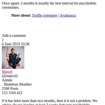
Once again: 2 months is usually the best interval for psychedelic
ceremonies.
More about
:
Truffle ceremony
|
Ayahuasca
Add a comment
1
6 June 2019 10:28
Marcel
(@marcel)
Admin
Illustrious Member
2598 Posts
153
1104
422
If it has been more than two months, then it is not a problem. We
advise always leaving at least 2 weeks between psychedelic