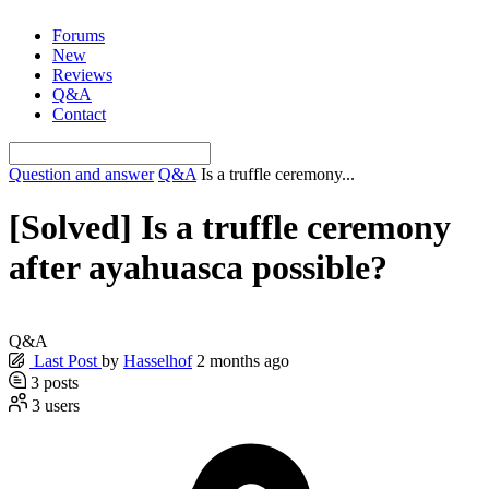
Skip
Forums
to
New
content
Reviews
Q&A
Contact
Question and answer
Q&A
Is a truffle ceremony...
[Solved]
Is a truffle ceremony
after ayahuasca possible?
Q&A
Last Post
by
Hasselhof
2 months ago
3
posts
3
users