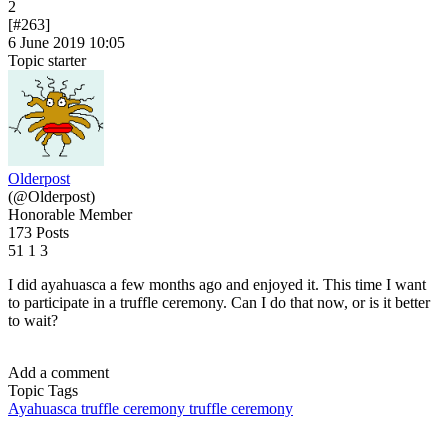
2
[#263]
6 June 2019 10:05
Topic starter
Olderpost
(@Olderpost)
Honorable Member
173 Posts
51
1
3
I did ayahuasca a few months ago and enjoyed it. This time I want
to participate in a truffle ceremony. Can I do that now, or is it better
to wait?
Add a comment
Topic Tags
Ayahuasca
truffle ceremony
truffle ceremony