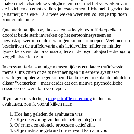
maken met lichamelijke veiligheid en meer met het verwerken van
de inzichten en emoties die zijn losgekomen. Lichamelijk gezien kan
je namelijk na elke 1 á 2 twee weken weer een volledige trip doen
zonder tolerantie.
Qua werking lijken ayahuasca en psilocybine-truffels op elkaar
doordat beide sterk inwerken op het serotoninesysteem en
bewustzijnsverruimende ervaringen kunnen oproepen. Veel mensen
beschrijven de truffelervaring als liefdevoller, milder en minder
fysiek belastend dan ayahuasca, terwijl de psychologische diepgang
vergelijkbaar kan zijn.
Interessant is dat sommige mensen tijdens een latere truffelsessie
thema's, inzichten of zelfs herinneringen uit eerdere ayahuasca-
ervaringen opnieuw tegenkomen. Dat betekent niet dat de middelen
elkaar "versterken", maar eerder dat een nieuwe psychedelische
sessie eerder werk kan verdiepen.
If you are considering a
magic truffle ceremony
te doen na
ayahuasca, zou ik vooral kijken naar:
Hoe lang geleden de ayahuasca was.
Of je de ervaring voldoende hebt geïntegreerd.
Of er nog emotionele processen actief zijn.
Of je medicatie gebruikt die relevant kan zijn voor