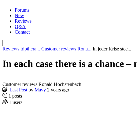
Skip
Forums
to
New
content
Reviews
Q&A
Contact
Reviews tripthera...
Customer reviews Rona...
In jeder Krise stec...
In each case there is a chance 
Customer reviews Ronald Hochstenbach
Last Post
by
Mavy
2 years ago
1
posts
1
users